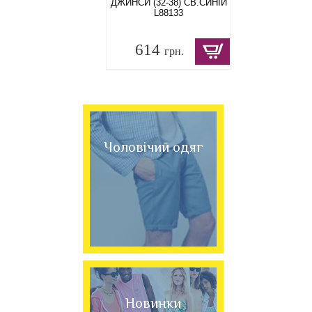
ДЖИНСИ (32-38) СВ.СИНІЙ
L88133
614
грн.
Чоловічий одяг
Новинки