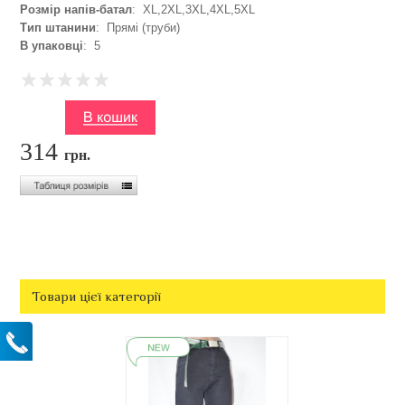
Розмір напів-батал
: XL,2XL,3XL,4XL,5XL
Тип штанини
: Прямі (труби)
В упаковці
: 5
314
грн.
Товари цієї категорії