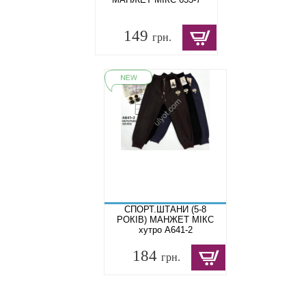
149
грн.
СПОРТ.ШТАНИ (5-8
РОКІВ) МАНЖЕТ МІКС
хутро A641-2
184
грн.