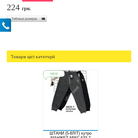
224
грн.
Товари цієї категорії
ШТАНИ (5-8ЛІТ) хутро
МАНЖЕТ МІКС 633-7