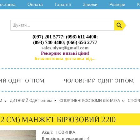
оставка
Оплата
Гарантії
Знижки
Розміри
К
(097) 201 5777
;
(098) 611 4400
;
(093) 740 4400
;
(066) 656 2777
sales.ulyot@gmail.com
Рекордно низькі ціни!
Безкоштовна доставка від...
ИЙ ОДЯГ ОПТОМ
ЧОЛОВІЧИЙ ОДЯГ ОПТОМ
М
ДИТЯЧИЙ ОДЯГ оптом
СПОРТИВНІ КОСТЮМИ ДІВЧАТКА
СПОРТ
22 СМ) МАНЖЕТ БІРЮЗОВИЙ 2210
Акції
: НОВИНКА
Кількість в упаковці
: 4