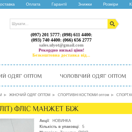
оставка
Оплата
Гарантії
Знижки
Розміри
К
(097) 201 5777
;
(098) 611 4400
;
(093) 740 4400
;
(066) 656 2777
sales.ulyot@gmail.com
Рекордно низькі ціни!
Безкоштовна доставка від...
ИЙ ОДЯГ ОПТОМ
ЧОЛОВІЧИЙ ОДЯГ ОПТОМ
М
ЖІНОЧИЙ ОДЯГ ОПТОМ
СПОРТИВНІ КОСТЮМИ оптом
СПОРТ.К
2ЛІТ) ФЛІС МАНЖЕТ БІЖ
Акції
: НОВИНКА
Кількість в упаковці
: 5