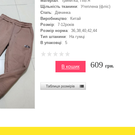
Матеріал
: Тринитка, ПІВ'Я
Щільність тканини
: Утеплена (фліс)
Стать
: Дівчинка
Виробництво
: Китай
Розмір
: 7-12років
Розмір норма
: 36,38,40,42,44
Тип штанини
: На гумці
В упаковці
: 5
609
грн.