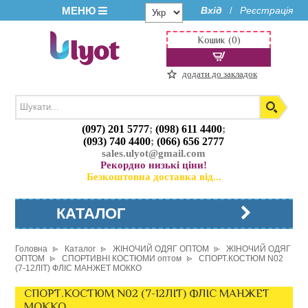
МЕНЮ
Вхід
Реєстрація
/
Кошик (0)
додати до закладок
(097) 201 5777
;
(098) 611 4400
;
(093) 740 4400
;
(066) 656 2777
sales.ulyot@gmail.com
Рекордно низькі ціни!
Безкоштовна доставка від...
КАТАЛОГ
Головна
Каталог
ЖІНОЧИЙ ОДЯГ ОПТОМ
ЖІНОЧИЙ ОДЯГ
ОПТОМ
СПОРТИВНІ КОСТЮМИ оптом
СПОРТ.КОСТЮМ N02
(7-12ЛІТ) ФЛІС МАНЖЕТ МОККО
СПОРТ.КОСТЮМ N02 (7-12ЛІТ) ФЛІС МАНЖЕТ
МОККО