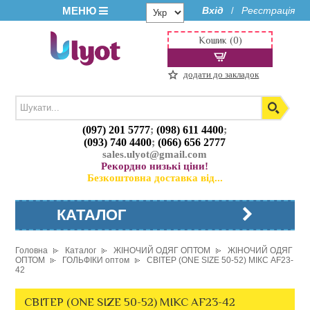
МЕНЮ
Вхід
Реєстрація
/
Кошик (0)
додати до закладок
(097) 201 5777
;
(098) 611 4400
;
(093) 740 4400
;
(066) 656 2777
sales.ulyot@gmail.com
Рекордно низькі ціни!
Безкоштовна доставка від...
КАТАЛОГ
Головна
Каталог
ЖІНОЧИЙ ОДЯГ ОПТОМ
ЖІНОЧИЙ ОДЯГ
ОПТОМ
ГОЛЬФІКИ оптом
СВІТЕР (ONE SIZE 50-52) МІКС AF23-
42
СВІТЕР (ONE SIZE 50-52) МІКС AF23-42