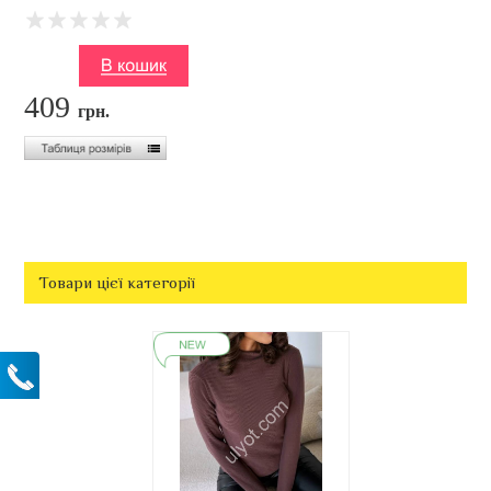
409
грн.
Товари цієї категорії