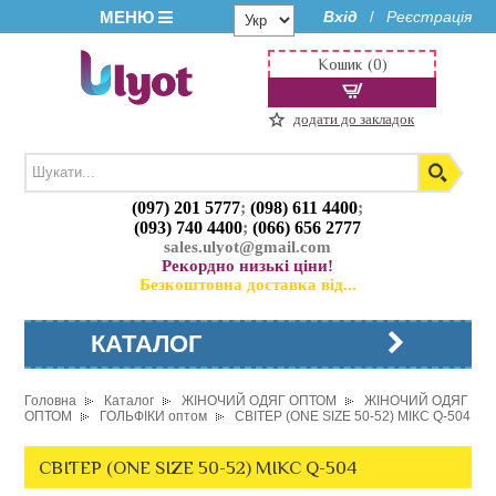
МЕНЮ
Вхід
Реєстрація
/
Кошик (0)
додати до закладок
(097) 201 5777
;
(098) 611 4400
;
(093) 740 4400
;
(066) 656 2777
sales.ulyot@gmail.com
Рекордно низькі ціни!
Безкоштовна доставка від...
КАТАЛОГ
Головна
Каталог
ЖІНОЧИЙ ОДЯГ ОПТОМ
ЖІНОЧИЙ ОДЯГ
ОПТОМ
ГОЛЬФІКИ оптом
СВІТЕР (ONE SIZE 50-52) МІКС Q-504
СВІТЕР (ONE SIZE 50-52) МІКС Q-504