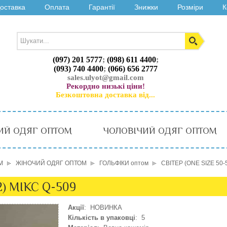
оставка
Оплата
Гарантії
Знижки
Розміри
К
(097) 201 5777
;
(098) 611 4400
;
(093) 740 4400
;
(066) 656 2777
sales.ulyot@gmail.com
Рекордно низькі ціни!
Безкоштовна доставка від...
ИЙ ОДЯГ ОПТОМ
ЧОЛОВІЧИЙ ОДЯГ ОПТОМ
М
ЖІНОЧИЙ ОДЯГ ОПТОМ
ГОЛЬФІКИ оптом
СВІТЕР (ONE SIZE 50-
2) МІКС Q-509
Акції
: НОВИНКА
Кількість в упаковці
: 5