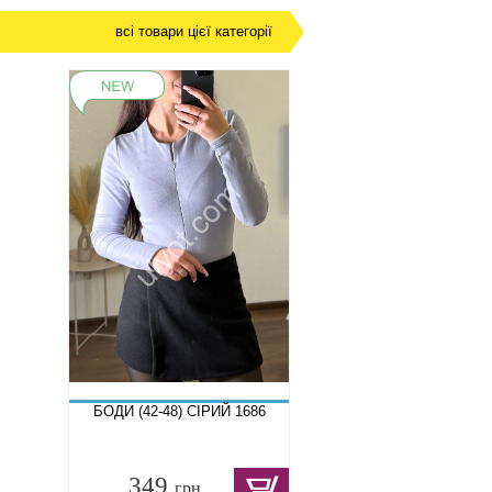
всі товари цієї категорії
БОДИ (42-48) СІРИЙ 1686
349
грн.