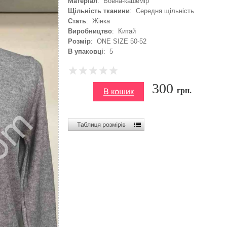
Матеріал
: Вовна-кашемір
Щільність тканини
: Середня щільність
Стать
: Жінка
Виробництво
: Китай
Розмір
: ONE SIZE 50-52
В упаковці
: 5
300
грн.