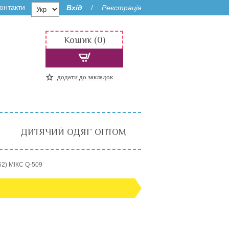
онтакти
Вхід
Реєстрація
/
Кошик (0)
додати до закладок
ДИТЯЧИЙ ОДЯГ ОПТОМ
52) МІКС Q-509