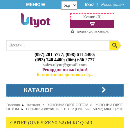
МЕНЮ
Вхід
Реєстрація
/
Кошик (0)
додати до закладок
(097) 201 5777
;
(098) 611 4400
;
(093) 740 4400
;
(066) 656 2777
sales.ulyot@gmail.com
Рекордно низькі ціни!
Безкоштовна доставка від...
КАТАЛОГ
Головна
Каталог
ЖІНОЧИЙ ОДЯГ ОПТОМ
ЖІНОЧИЙ ОДЯГ
ОПТОМ
ГОЛЬФІКИ оптом
СВІТЕР (ONE SIZE 50-52) МІКС Q-510
СВІТЕР (ONE SIZE 50-52) МІКС Q-510