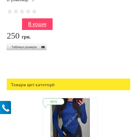
250
грн.
Товари цієї категорії