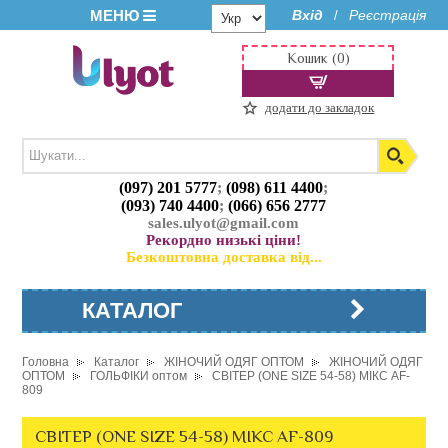
МЕНЮ
Вхід
Реєстрація
/
Кошик (0)
додати до закладок
(097) 201 5777
;
(098) 611 4400
;
(093) 740 4400
;
(066) 656 2777
sales.ulyot@gmail.com
Рекордно низькі ціни!
Безкоштовна доставка від...
КАТАЛОГ
Головна
Каталог
ЖІНОЧИЙ ОДЯГ ОПТОМ
ЖІНОЧИЙ ОДЯГ
ОПТОМ
ГОЛЬФІКИ оптом
СВІТЕР (ONE SIZE 54-58) МІКС AF-
809
СВІТЕР (ONE SIZE 54-58) МІКС AF-809