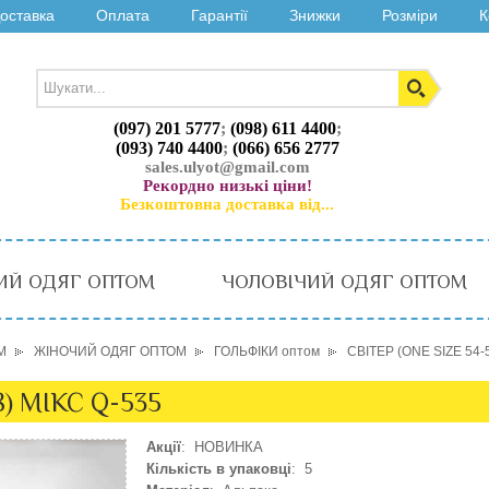
оставка
Оплата
Гарантії
Знижки
Розміри
К
(097) 201 5777
;
(098) 611 4400
;
(093) 740 4400
;
(066) 656 2777
sales.ulyot@gmail.com
Рекордно низькі ціни!
Безкоштовна доставка від...
ИЙ ОДЯГ ОПТОМ
ЧОЛОВІЧИЙ ОДЯГ ОПТОМ
М
ЖІНОЧИЙ ОДЯГ ОПТОМ
ГОЛЬФІКИ оптом
СВІТЕР (ONE SIZE 54-
8) МІКС Q-535
Акції
: НОВИНКА
Кількість в упаковці
: 5