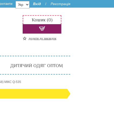
онтакти
Вхід
Реєстрація
/
Кошик (0)
додати до закладок
ДИТЯЧИЙ ОДЯГ ОПТОМ
58) МІКС Q-535