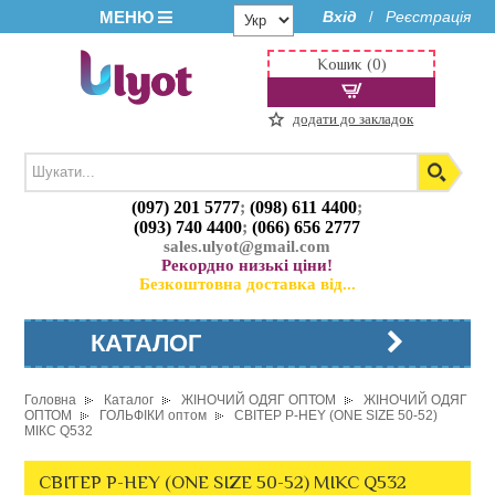
МЕНЮ
Вхід
Реєстрація
/
Кошик (0)
додати до закладок
(097) 201 5777
;
(098) 611 4400
;
(093) 740 4400
;
(066) 656 2777
sales.ulyot@gmail.com
Рекордно низькі ціни!
Безкоштовна доставка від...
КАТАЛОГ
Головна
Каталог
ЖІНОЧИЙ ОДЯГ ОПТОМ
ЖІНОЧИЙ ОДЯГ
ОПТОМ
ГОЛЬФІКИ оптом
СВІТЕР P-HEY (ONE SIZE 50-52)
МІКС Q532
СВІТЕР P-HEY (ONE SIZE 50-52) МІКС Q532