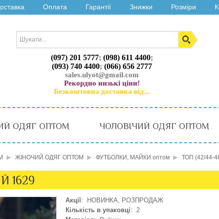
оставка
Оплата
Гарантії
Знижки
Розміри
К
(097) 201 5777
;
(098) 611 4400
;
(093) 740 4400
;
(066) 656 2777
sales.ulyot@gmail.com
Рекордно низькі ціни!
Безкоштовна доставка від...
ИЙ ОДЯГ ОПТОМ
ЧОЛОВІЧИЙ ОДЯГ ОПТОМ
М
ЖІНОЧИЙ ОДЯГ ОПТОМ
ФУТБОЛКИ, МАЙКИ оптом
ТОП (42/44-4
Й 1629
Акції
: НОВИНКА, РОЗПРОДАЖ
Кількість в упаковці
: 2