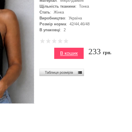
Матеріал
: Мікро-дайвінг
Щільність тканини
: Тонка
Стать
: Жінка
Виробництво
: Україна
Розмір норма
: 42/44,46/48
В упаковці
: 2
233
грн.