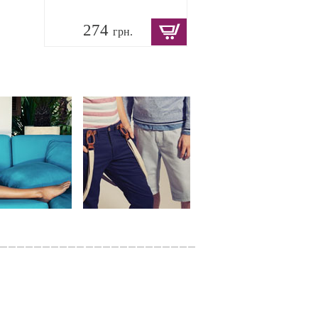
274
грн.