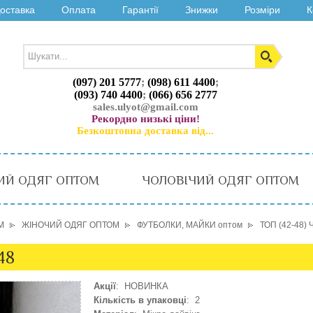
оставка
Оплата
Гарантії
Знижки
Розміри
К
(097) 201 5777
;
(098) 611 4400
;
(093) 740 4400
;
(066) 656 2777
sales.ulyot@gmail.com
Рекордно низькі ціни!
Безкоштовна доставка від...
ИЙ ОДЯГ ОПТОМ
ЧОЛОВІЧИЙ ОДЯГ ОПТОМ
М
ЖІНОЧИЙ ОДЯГ ОПТОМ
ФУТБОЛКИ, МАЙКИ оптом
ТОП (42-48)
48
Акції
: НОВИНКА
Кількість в упаковці
: 2