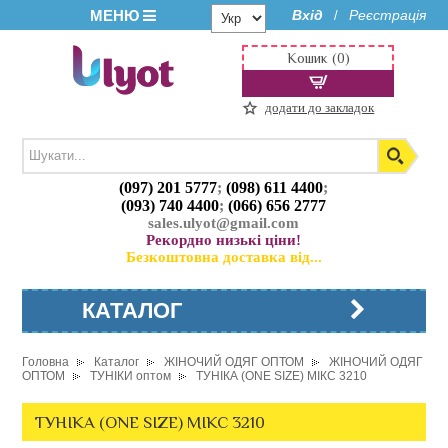
МЕНЮ
Вхід
Реєстрація
/
Кошик (0)
додати до закладок
(097) 201 5777
;
(098) 611 4400
;
(093) 740 4400
;
(066) 656 2777
sales.ulyot@gmail.com
Рекордно низькі ціни!
Безкоштовна доставка від...
КАТАЛОГ
Головна
Каталог
ЖІНОЧИЙ ОДЯГ ОПТОМ
ЖІНОЧИЙ ОДЯГ
ОПТОМ
ТУНІКИ оптом
ТУНІКА (ONE SIZE) МІКС 3210
ТУНІКА (ONE SIZE) МІКС 3210