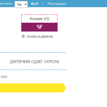
онтакти
Вхід
Реєстрація
/
Кошик (0)
додати до закладок
ДИТЯЧИЙ ОДЯГ ОПТОМ
 2940