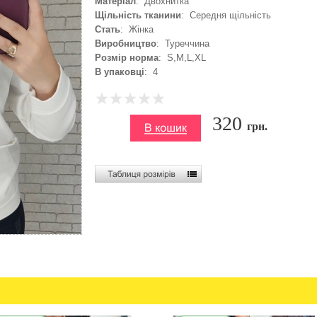
Матеріал
: Двохнитка
Щільність тканини
: Середня щільність
Стать
: Жінка
Виробництво
: Туреччина
Розмір норма
: S,M,L,XL
В упаковці
: 4
320
грн.