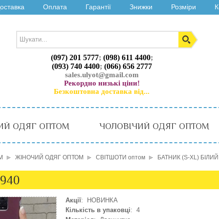
оставка
Оплата
Гарантії
Знижки
Розміри
К
(097) 201 5777
;
(098) 611 4400
;
(093) 740 4400
;
(066) 656 2777
sales.ulyot@gmail.com
Рекордно низькі ціни!
Безкоштовна доставка від...
ИЙ ОДЯГ ОПТОМ
ЧОЛОВІЧИЙ ОДЯГ ОПТОМ
М
ЖІНОЧИЙ ОДЯГ ОПТОМ
СВІТШОТИ оптом
БАТНИК (S-XL) БІЛИЙ
2940
Акції
: НОВИНКА
Кількість в упаковці
: 4