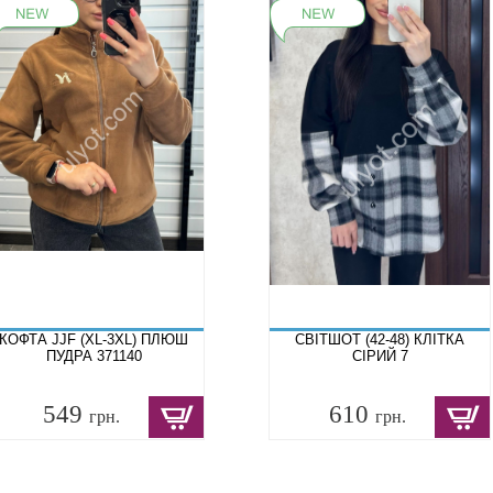
КОФТА JJF (XL-3XL) ПЛЮШ
СВІТШОТ (42-48) КЛІТКА
ПУДРА 371140
СІРИЙ 7
549
610
грн.
грн.