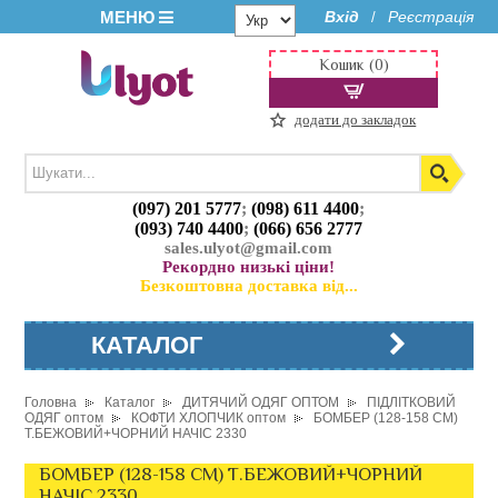
МЕНЮ
Вхід
Реєстрація
/
Кошик (0)
додати до закладок
(097) 201 5777
;
(098) 611 4400
;
(093) 740 4400
;
(066) 656 2777
sales.ulyot@gmail.com
Рекордно низькі ціни!
Безкоштовна доставка від...
КАТАЛОГ
Головна
Каталог
ДИТЯЧИЙ ОДЯГ ОПТОМ
ПІДЛІТКОВИЙ
ОДЯГ оптом
КОФТИ ХЛОПЧИК оптом
БОМБЕР (128-158 СМ)
Т.БЕЖОВИЙ+ЧОРНИЙ НАЧІС 2330
БОМБЕР (128-158 СМ) Т.БЕЖОВИЙ+ЧОРНИЙ
НАЧІС 2330