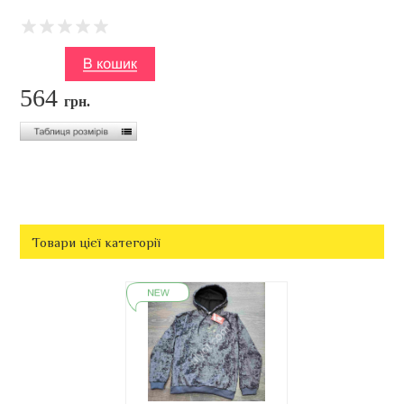
564
грн.
Товари цієї категорії