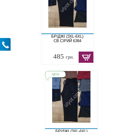
БРІДЖІ (3XL-6XL)
СВ.СІРИЙ 6384
485
грн.
БРІДЖІ (3XL-6XL)