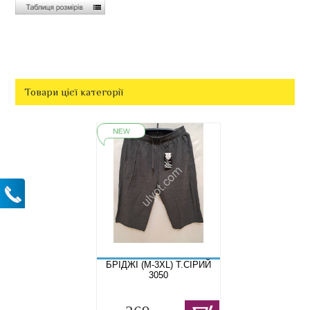
Товари цієї категорії
БРІДЖІ (M-3XL) Т.СІРИЙ
3050