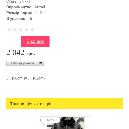
Стать
: Жінка
Виробництво
: Китай
Розмір норма
: L, XL
В упаковці
: 5
2 042
грн.
L：(58cm )XL：(62cm)
Товари цієї категорії