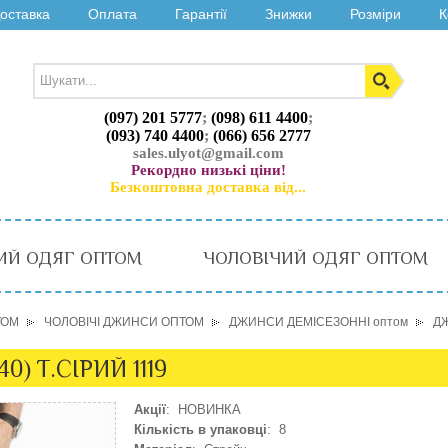
оставка
Оплата
Гарантії
Знижки
Розміри
К
(097) 201 5777
;
(098) 611 4400
;
(093) 740 4400
;
(066) 656 2777
sales.ulyot@gmail.com
Рекордно низькі ціни!
Безкоштовна доставка від...
ИЙ ОДЯГ ОПТОМ
ЧОЛОВІЧИЙ ОДЯГ ОПТОМ
ТОМ
ЧОЛОВІЧІ ДЖИНСИ ОПТОМ
ДЖИНСИ ДЕМІСЕЗОННІ оптом
ДЖ
) Т.СІРИЙ 1119
Акції
: НОВИНКА
Кількість в упаковці
: 8