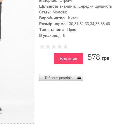
Матеріал
: Стрейч
Щільність тканини
: Середня щільність
Стать
: Чоловік
Виробництво
: Китай
Розмір норма
: 30,31,32,33,34,36,38,40
Тип штанини
: Прямі
В упаковці
: 8
578
грн.