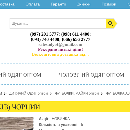
оставка
Оплата
Гарантії
Знижки
Розміри
К
(097) 201 5777
;
(098) 611 4400
;
(093) 740 4400
;
(066) 656 2777
sales.ulyot@gmail.com
Рекордно низькі ціни!
Безкоштовна доставка від...
ИЙ ОДЯГ ОПТОМ
ЧОЛОВІЧИЙ ОДЯГ ОПТОМ
М
ДИТЯЧИЙ ОДЯГ оптом
ФУТБОЛКИ, МАЙКИ оптом
ФУТБОЛКА A01
КІВ) ЧОРНИЙ
Акції
: НОВИНКА
Кількість в упаковці
: 5