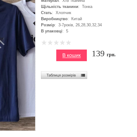
Матеріал
: Х/Б тканина
Щільність тканини
: Тонка
Стать
: Хлопчик
Виробництво
: Китай
Розмір
: 3-7років, 26,28,30,32,34
В упаковці
: 5
139
грн.