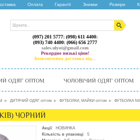
оставка
Оплата
Гарантії
Знижки
Розміри
К
(097) 201 5777
;
(098) 611 4400
;
(093) 740 4400
;
(066) 656 2777
sales.ulyot@gmail.com
Рекордно низькі ціни!
Безкоштовна доставка від...
ИЙ ОДЯГ ОПТОМ
ЧОЛОВІЧИЙ ОДЯГ ОПТОМ
М
ДИТЯЧИЙ ОДЯГ оптом
ФУТБОЛКИ, МАЙКИ оптом
ФУТБОЛКА N02
ОКІВ) ЧОРНИЙ
Акції
: НОВИНКА
Кількість в упаковці
: 5