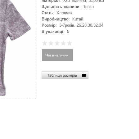
Матеріал
: Х/Б тканина, Варенка
Щільність тканини
: Тонка
Стать
: Хлопчик
Виробництво
: Китай
Розмір
: 3-7років, 26,28,30,32,34
В упаковці
: 5