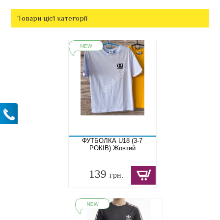
Товари цієї категорії
ФУТБОЛКА U18 (3-7
РОКІВ) Жовтий
139
грн.