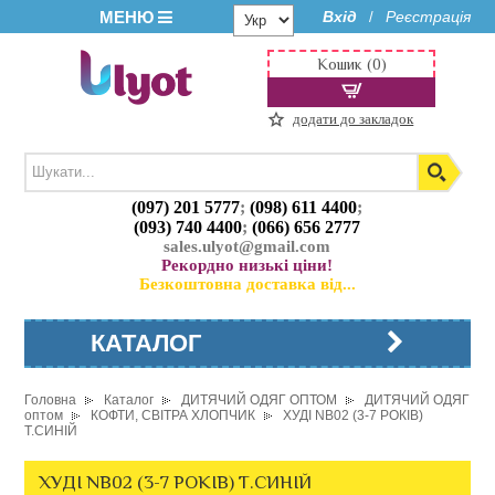
МЕНЮ
Вхід
Реєстрація
/
Кошик (0)
додати до закладок
(097) 201 5777
;
(098) 611 4400
;
(093) 740 4400
;
(066) 656 2777
sales.ulyot@gmail.com
Рекордно низькі ціни!
Безкоштовна доставка від...
КАТАЛОГ
Головна
Каталог
ДИТЯЧИЙ ОДЯГ ОПТОМ
ДИТЯЧИЙ ОДЯГ
оптом
КОФТИ, СВІТРА ХЛОПЧИК
ХУДІ NB02 (3-7 РОКІВ)
Т.СИНІЙ
ХУДІ NB02 (3-7 РОКІВ) Т.СИНІЙ