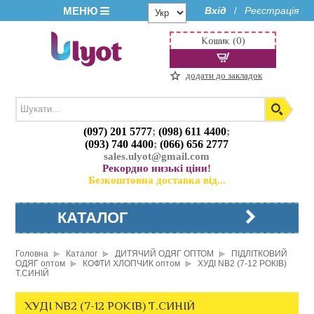
МЕНЮ
Вхід
Реєстрація
/
Кошик (0)
додати до закладок
(097) 201 5777
;
(098) 611 4400
;
(093) 740 4400
;
(066) 656 2777
sales.ulyot@gmail.com
Рекордно низькі ціни!
Безкоштовна доставка від...
КАТАЛОГ
Головна
Каталог
ДИТЯЧИЙ ОДЯГ ОПТОМ
ПІДЛІТКОВИЙ
ОДЯГ оптом
КОФТИ ХЛОПЧИК оптом
ХУДІ NB2 (7-12 РОКІВ)
Т.СИНІЙ
ХУДІ NB2 (7-12 РОКІВ) Т.СИНІЙ