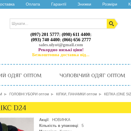
оставка
Оплата
Гарантії
Знижки
Розміри
К
(097) 201 5777
;
(098) 611 4400
;
(093) 740 4400
;
(066) 656 2777
sales.ulyot@gmail.com
Рекордно низькі ціни!
Безкоштовна доставка від...
ИЙ ОДЯГ ОПТОМ
ЧОЛОВІЧИЙ ОДЯГ ОПТОМ
М
ГОЛОВНІ УБОРИ оптом
КІПКИ, ПАНАМКИ оптом
КЕПКА (ONE SIZ
МІКС D24
Акції
: НОВИНКА
Кількість в упаковці
: 5