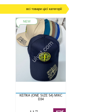
всі товари цієї категорії
КЕПКА (ONE SIZE 54) МІКС
D34