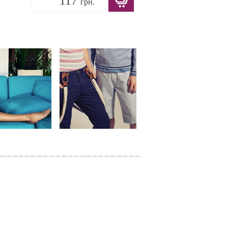
117
грн.