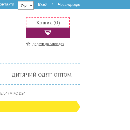
онтакти
Вхід
Реєстрація
/
Кошик (0)
додати до закладок
ДИТЯЧИЙ ОДЯГ ОПТОМ
E 54) МІКС D24