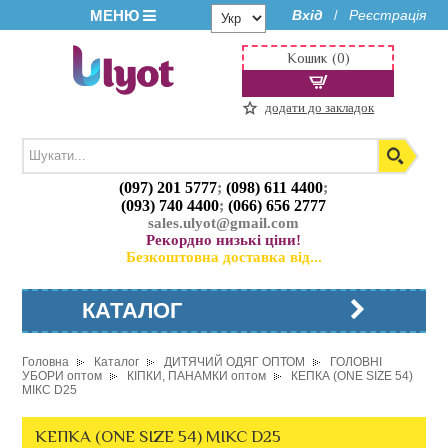
МЕНЮ
Вхід
Реєстрація
/
Кошик (0)
додати до закладок
(097) 201 5777
;
(098) 611 4400
;
(093) 740 4400
;
(066) 656 2777
sales.ulyot@gmail.com
Рекордно низькі ціни!
Безкоштовна доставка від...
КАТАЛОГ
Головна
Каталог
ДИТЯЧИЙ ОДЯГ ОПТОМ
ГОЛОВНІ
УБОРИ оптом
КІПКИ, ПАНАМКИ оптом
КЕПКА (ONE SIZE 54)
МІКС D25
КЕПКА (ONE SIZE 54) МІКС D25