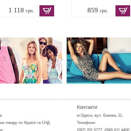
1 118
859
грн.
грн.
Контакти
а
м.Одеса, вул. Базова, 11.
ка товару по Україні та СНД
Телефони:
ру
(097) 201 5777
;
(098) 611 4400