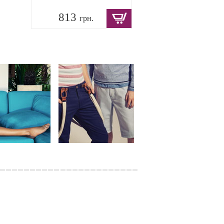
813
грн.