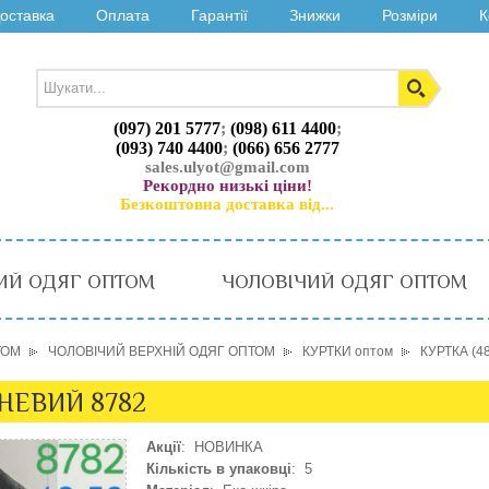
оставка
Оплата
Гарантії
Знижки
Розміри
К
(097) 201 5777
;
(098) 611 4400
;
(093) 740 4400
;
(066) 656 2777
sales.ulyot@gmail.com
Рекордно низькі ціни!
Безкоштовна доставка від...
ИЙ ОДЯГ ОПТОМ
ЧОЛОВІЧИЙ ОДЯГ ОПТОМ
ТОМ
ЧОЛОВІЧИЙ ВЕРХНІЙ ОДЯГ ОПТОМ
КУРТКИ оптом
КУРТКА (4
ЧНЕВИЙ 8782
Акції
: НОВИНКА
Кількість в упаковці
: 5