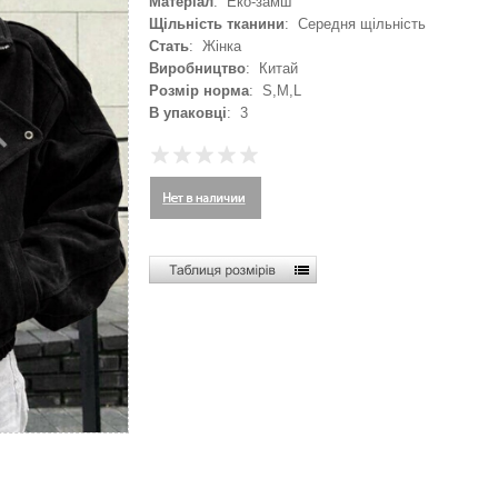
Матеріал
: Еко-замш
Щільність тканини
: Середня щільність
Стать
: Жінка
Виробництво
: Китай
Розмір норма
: S,M,L
В упаковці
: 3