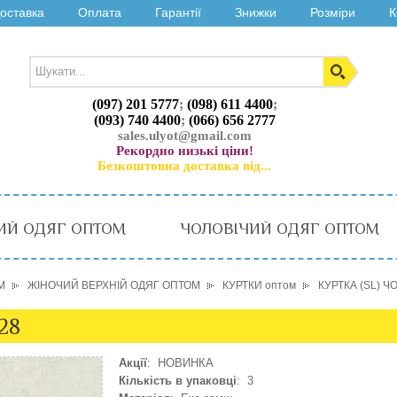
оставка
Оплата
Гарантії
Знижки
Розміри
К
(097) 201 5777
;
(098) 611 4400
;
(093) 740 4400
;
(066) 656 2777
sales.ulyot@gmail.com
Рекордно низькі ціни!
Безкоштовна доставка від...
ИЙ ОДЯГ ОПТОМ
ЧОЛОВІЧИЙ ОДЯГ ОПТОМ
М
ЖІНОЧИЙ ВЕРХНІЙ ОДЯГ ОПТОМ
КУРТКИ оптом
КУРТКА (SL) Ч
28
Акції
: НОВИНКА
Кількість в упаковці
: 3