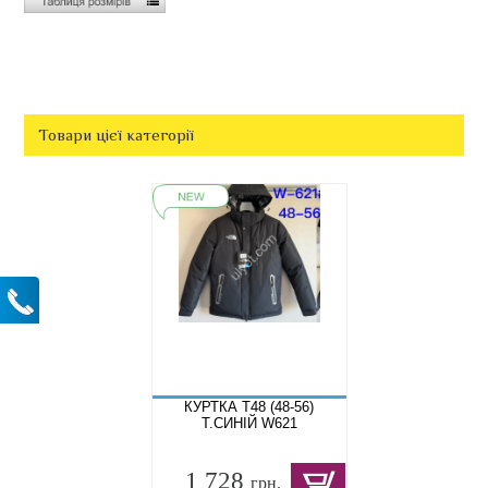
Товари цієї категорії
КУРТКА T48 (48-56)
Т.СИНІЙ W621
1 728
грн.