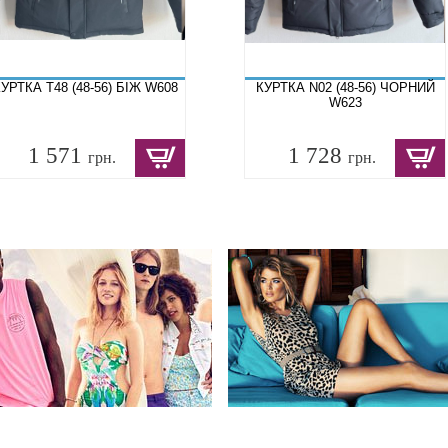
УРТКА T48 (48-56) БІЖ W608
КУРТКА N02 (48-56) ЧОРНИЙ
W623
1 571
1 728
грн.
грн.