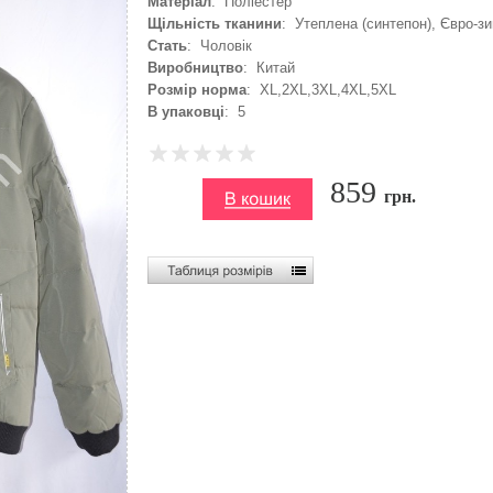
Матеріал
: Поліестер
Щільність тканини
: Утеплена (синтепон), Євро-з
Стать
: Чоловік
Виробництво
: Китай
Розмір норма
: XL,2XL,3XL,4XL,5XL
В упаковці
: 5
859
грн.