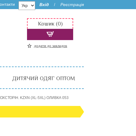
онтакти
Вхід
Реєстрація
/
Кошик (0)
додати до закладок
ДИТЯЧИЙ ОДЯГ ОПТОМ
ОХСТОРІН. KZXN (XL-5XL) ОЛИВКА 053