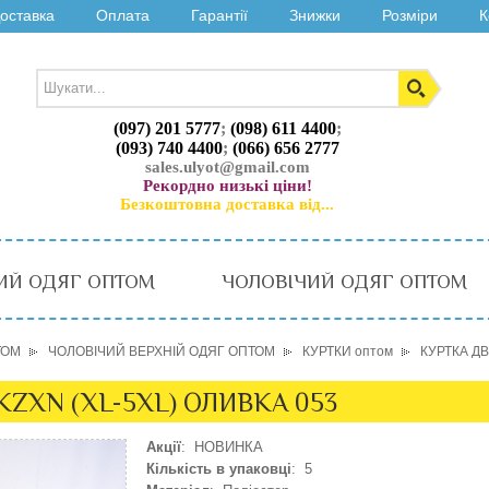
оставка
Оплата
Гарантії
Знижки
Розміри
К
(097) 201 5777
;
(098) 611 4400
;
(093) 740 4400
;
(066) 656 2777
sales.ulyot@gmail.com
Рекордно низькі ціни!
Безкоштовна доставка від...
ИЙ ОДЯГ ОПТОМ
ЧОЛОВІЧИЙ ОДЯГ ОПТОМ
ТОМ
ЧОЛОВІЧИЙ ВЕРХНІЙ ОДЯГ ОПТОМ
КУРТКИ оптом
КУРТКА ДВ
KZXN (XL-5XL) ОЛИВКА 053
Акції
: НОВИНКА
Кількість в упаковці
: 5