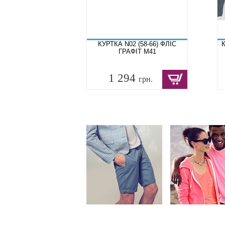
КУРТКА N02 (58-66) ФЛІС
К
ГРАФІТ M41
1 294
грн.