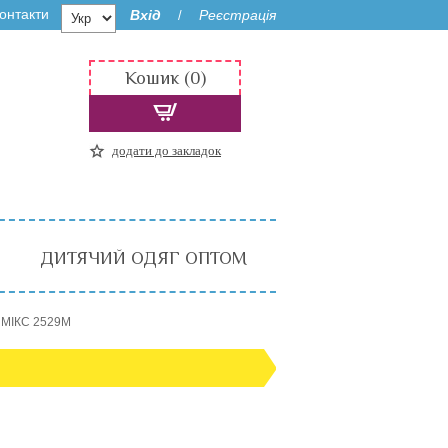
онтакти
Вхід
Реєстрація
/
Кошик (0)
додати до закладок
ДИТЯЧИЙ ОДЯГ ОПТОМ
 МІКС 2529M