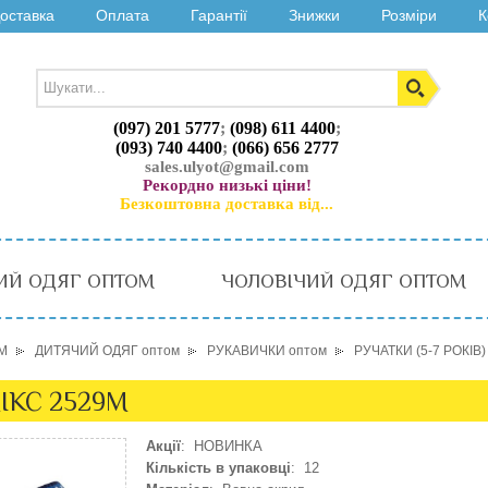
оставка
Оплата
Гарантії
Знижки
Розміри
К
(097) 201 5777
;
(098) 611 4400
;
(093) 740 4400
;
(066) 656 2777
sales.ulyot@gmail.com
Рекордно низькі ціни!
Безкоштовна доставка від...
ИЙ ОДЯГ ОПТОМ
ЧОЛОВІЧИЙ ОДЯГ ОПТОМ
М
ДИТЯЧИЙ ОДЯГ оптом
РУКАВИЧКИ оптом
РУЧАТКИ (5-7 РОКІВ)
МІКС 2529M
Акції
: НОВИНКА
Кількість в упаковці
: 12