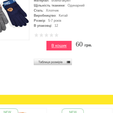
Матеріал
: Вовна-акрил
Щільність тканини
: Одинарний
Стать
: Хлопчик
Виробництво
: Китай
Розмір
: 5-7 років
В упаковці
: 12
60
грн.