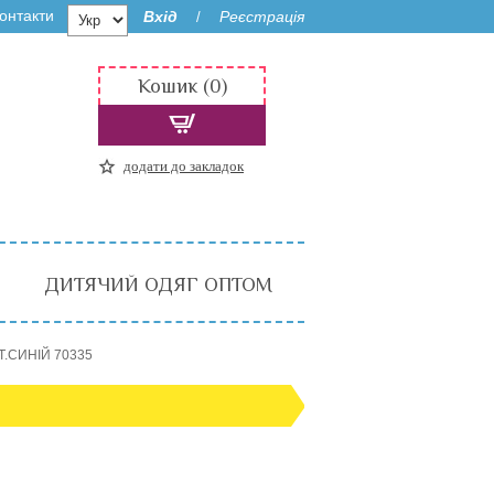
онтакти
Вхід
Реєстрація
/
Кошик (0)
додати до закладок
ДИТЯЧИЙ ОДЯГ ОПТОМ
Т.СИНІЙ 70335