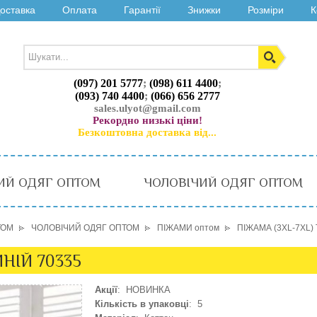
оставка
Оплата
Гарантії
Знижки
Розміри
К
(097) 201 5777
;
(098) 611 4400
;
(093) 740 4400
;
(066) 656 2777
sales.ulyot@gmail.com
Рекордно низькі ціни!
Безкоштовна доставка від...
ИЙ ОДЯГ ОПТОМ
ЧОЛОВІЧИЙ ОДЯГ ОПТОМ
ТОМ
ЧОЛОВІЧИЙ ОДЯГ ОПТОМ
ПІЖАМИ оптом
ПІЖАМА (3XL-7XL) 
ИНІЙ 70335
Акції
: НОВИНКА
Кількість в упаковці
: 5