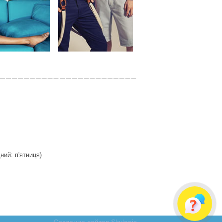
дний: п'ятниця)
Создание сайтов Skylogic