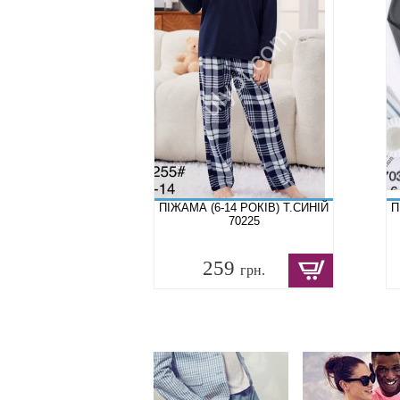
ПІЖАМА (6-14 РОКІВ) Т.СИНІЙ
П
70225
259
грн.