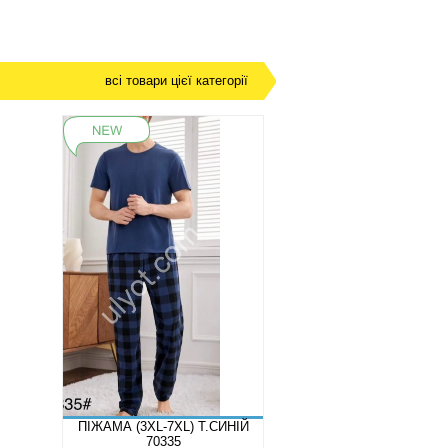
всі товари цієї категорії
ПІЖАМА (3XL-7XL) Т.СИНІЙ
70335