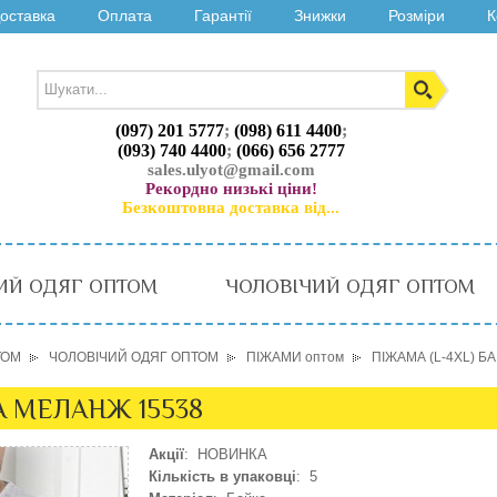
оставка
Оплата
Гарантії
Знижки
Розміри
К
(097) 201 5777
;
(098) 611 4400
;
(093) 740 4400
;
(066) 656 2777
sales.ulyot@gmail.com
Рекордно низькі ціни!
Безкоштовна доставка від...
ИЙ ОДЯГ ОПТОМ
ЧОЛОВІЧИЙ ОДЯГ ОПТОМ
ТОМ
ЧОЛОВІЧИЙ ОДЯГ ОПТОМ
ПІЖАМИ оптом
ПІЖАМА (L-4XL) Б
А МЕЛАНЖ 15538
Акції
: НОВИНКА
Кількість в упаковці
: 5