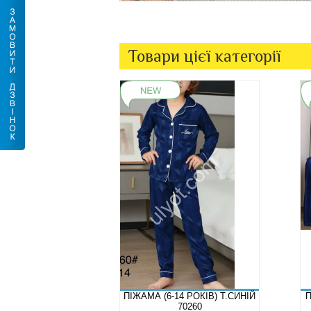
Товари цієї категорії
ПІЖАМА (6-14 РОКІВ) Т.СИНІЙ
П
70260