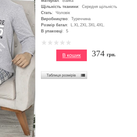
Матеріал
: Байка
Щільність тканини
: Середня щільність
Стать
: Чоловік
Виробництво
: Туреччина
Розмір батал
: L.XL.2XL.3XL.4XL.
В упаковці
: 5
374
грн.