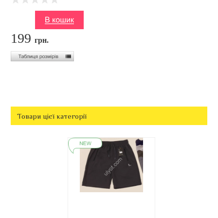
199
грн.
Товари цієї категорії