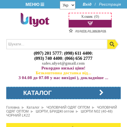
МЕНЮ
Вхід
Реєстрація
/
Кошик (0)
додати до закладок
(097) 201 5777
;
(098) 611 4400
;
(093) 740 4400
;
(066) 656 2777
sales.ulyot@gmail.com
Рекордно низькі ціни!
Безкоштовна доставка від...
З 04.08 до 07.08 у нас вихідні ), докладніше ...
КАТАЛОГ
Головна
Каталог
ЧОЛОВІЧИЙ ОДЯГ ОПТОМ
ЧОЛОВІЧИЙ
ОДЯГ ОПТОМ
ШОРТИ, БРИДЖІ оптом
ШОРТИ N02 (40-48)
ЧОРНИЙ LK22