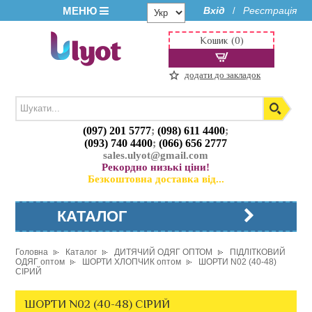
МЕНЮ
Вхід
Реєстрація
/
Кошик (0)
додати до закладок
(097) 201 5777
;
(098) 611 4400
;
(093) 740 4400
;
(066) 656 2777
sales.ulyot@gmail.com
Рекордно низькі ціни!
Безкоштовна доставка від...
КАТАЛОГ
Головна
Каталог
ДИТЯЧИЙ ОДЯГ ОПТОМ
ПІДЛІТКОВИЙ
ОДЯГ оптом
ШОРТИ ХЛОПЧИК оптом
ШОРТИ N02 (40-48)
СІРИЙ
ШОРТИ N02 (40-48) СІРИЙ