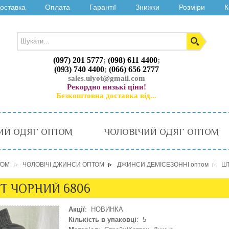
оставка
Оплата
Гарантії
Знижки
Розміри
К
(097) 201 5777
;
(098) 611 4400
;
(093) 740 4400
;
(066) 656 2777
sales.ulyot@gmail.com
Рекордно низькі ціни!
Безкоштовна доставка від...
ИЙ ОДЯГ ОПТОМ
ЧОЛОВІЧИЙ ОДЯГ ОПТОМ
ТОМ
ЧОЛОВІЧІ ДЖИНСИ ОПТОМ
ДЖИНСИ ДЕМІСЕЗОННІ оптом
ШТ
Т ЧОРНИЙ 6806
Акції
: НОВИНКА
Кількість в упаковці
: 5