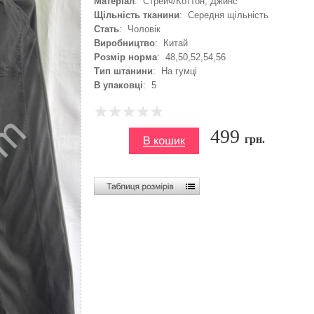
Матеріал
: Стрейч/Коттон, Джинс
Щільність тканини
: Середня щільність
Стать
: Чоловік
Виробництво
: Китай
Розмір норма
: 48,50,52,54,56
Тип штанини
: На гумці
В упаковці
: 5
499
грн.