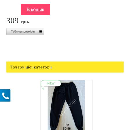
309
грн.
Товари цієї категорії