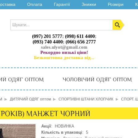
оставка
Оплата
Гарантії
Знижки
Розміри
К
(097) 201 5777
;
(098) 611 4400
;
(093) 740 4400
;
(066) 656 2777
sales.ulyot@gmail.com
Рекордно низькі ціни!
Безкоштовна доставка від...
ИЙ ОДЯГ ОПТОМ
ЧОЛОВІЧИЙ ОДЯГ ОПТОМ
М
ДИТЯЧИЙ ОДЯГ оптом
СПОРТИВНІ ШТАНИ ХЛОПЧИК
СПОРТ. 
-7 РОКІВ) МАНЖЕТ ЧОРНИЙ
Акції
: НОВИНКА
Кількість в упаковці
: 5