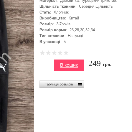
Матеріал
: Двохнитка, Турецький трикотаж
Щільність тканини
: Середня щільність
Стать
: Хлопчик
Виробництво
: Китай
Розмір
: 3-7років
Розмір норма
: 26,28,30,32,34
Тип штанини
: На гумці
В упаковці
: 5
249
грн.