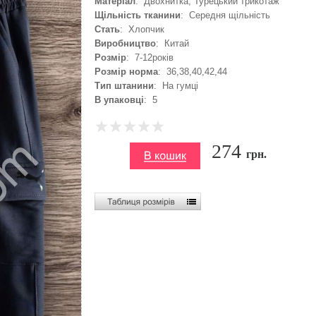
Матеріал
: Двохнитка, Турецький трикотаж
Щільність тканини
: Середня щільність
Стать
: Хлопчик
Виробництво
: Китай
Розмір
: 7-12років
Розмір норма
: 36,38,40,42,44
Тип штанини
: На гумці
В упаковці
: 5
274
грн.