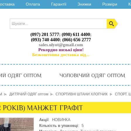
оставка
Оплата
Гарантії
Знижки
Розміри
К
(097) 201 5777
;
(098) 611 4400
;
(093) 740 4400
;
(066) 656 2777
sales.ulyot@gmail.com
Рекордно низькі ціни!
Безкоштовна доставка від...
ИЙ ОДЯГ ОПТОМ
ЧОЛОВІЧИЙ ОДЯГ ОПТОМ
М
ДИТЯЧИЙ ОДЯГ оптом
СПОРТИВНІ ШТАНИ ХЛОПЧИК
СПОРТ. Ш
12 РОКІВ) МАНЖЕТ ГРАФІТ
Акції
: НОВИНКА
Кількість в упаковці
: 5