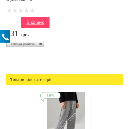
231
грн.
Товари цієї категорії