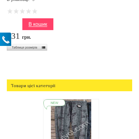
231
грн.
Товари цієї категорії