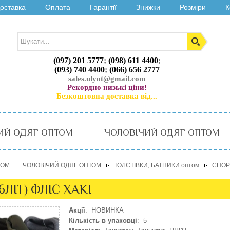
оставка
Оплата
Гарантії
Знижки
Розміри
К
(097) 201 5777
;
(098) 611 4400
;
(093) 740 4400
;
(066) 656 2777
sales.ulyot@gmail.com
Рекордно низькі ціни!
Безкоштовна доставка від...
ИЙ ОДЯГ ОПТОМ
ЧОЛОВІЧИЙ ОДЯГ ОПТОМ
ТОМ
ЧОЛОВІЧИЙ ОДЯГ ОПТОМ
ТОЛСТІВКИ, БАТНИКИ оптом
СПОРТ
16ЛІТ) ФЛІС ХАКІ
Акції
: НОВИНКА
Кількість в упаковці
: 5