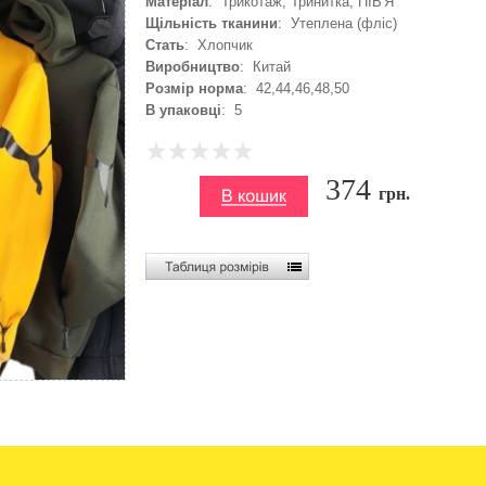
Матеріал
: Трикотаж, Тринитка, ПІВ'Я
Щільність тканини
: Утеплена (фліс)
Стать
: Хлопчик
Виробництво
: Китай
Розмір норма
: 42,44,46,48,50
В упаковці
: 5
374
грн.