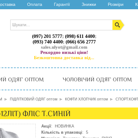
оставка
Оплата
Гарантії
Знижки
Розміри
К
(097) 201 5777
;
(098) 611 4400
;
(093) 740 4400
;
(066) 656 2777
sales.ulyot@gmail.com
Рекордно низькі ціни!
Безкоштовна доставка від...
ИЙ ОДЯГ ОПТОМ
ЧОЛОВІЧИЙ ОДЯГ ОПТОМ
М
ПІДЛІТКОВИЙ ОДЯГ оптом
КОФТИ ХЛОПЧИК оптом
СПОРТ.КОФТА
12ЛІТ) ФЛІС Т.СИНІЙ
Акції
: НОВИНКА
Кількість в упаковці
: 5