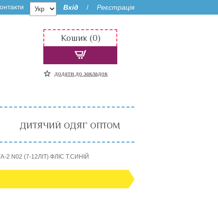
онтакти
Вхід
Реєстрація
/
Кошик (0)
додати до закладок
ДИТЯЧИЙ ОДЯГ ОПТОМ
-2 N02 (7-12ЛІТ) ФЛІС Т.СИНІЙ