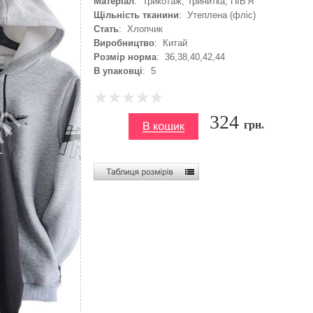
Матеріал
: Трикотаж, Тринитка, ПІВ'Я
Щільність тканини
: Утеплена (фліс)
Стать
: Хлопчик
Виробництво
: Китай
Розмір норма
: 36,38,40,42,44
В упаковці
: 5
324
грн.