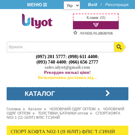
МЕНЮ
Вхід
Реєстрація
/
Кошик (0)
додати до закладок
(097) 201 5777
;
(098) 611 4400
;
(093) 740 4400
;
(066) 656 2777
sales.ulyot@gmail.com
Рекордно низькі ціни!
Безкоштовна доставка від...
КАТАЛОГ
Головна
Каталог
ЧОЛОВІЧИЙ ОДЯГ ОПТОМ
ЧОЛОВІЧИЙ
ОДЯГ ОПТОМ
ТОЛСТІВКИ, БАТНИКИ оптом
СПОРТ.КОФТА
N02-1 (11-16ЛІТ) ФЛІС Т.СИНІЙ
СПОРТ.КОФТА N02-1 (11-16ЛІТ) ФЛІС Т.СИНІЙ