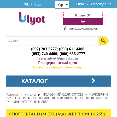
МЕНЮ
Вхід
Реєстрація
/
Кошик (0)
додати до закладок
(097) 201 5777
;
(098) 611 4400
;
(093) 740 4400
;
(066) 656 2777
sales.ulyot@gmail.com
Рекордно низькі ціни!
Безкоштовна доставка від...
КАТАЛОГ
Головна
Каталог
ЧОЛОВІЧИЙ ОДЯГ ОПТОМ
ЧОЛОВІЧИЙ
ОДЯГ ОПТОМ
СПОРТИВНІ ШТАНИ оптом
СПОРТ.ШТАНИ (M-
3XL) МАНЖЕТ Т.СИНІЙ 2552
СПОРТ.ШТАНИ (M-3XL) МАНЖЕТ Т.СИНІЙ 2552