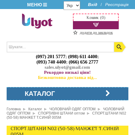
МЕНЮ
Вхід
Реєстрація
/
Кошик (0)
додати до закладок
(097) 201 5777
;
(098) 611 4400
;
(093) 740 4400
;
(066) 656 2777
sales.ulyot@gmail.com
Рекордно низькі ціни!
Безкоштовна доставка від...
КАТАЛОГ
Головна
Каталог
ЧОЛОВІЧИЙ ОДЯГ ОПТОМ
ЧОЛОВІЧИЙ
ОДЯГ ОПТОМ
СПОРТИВНІ ШТАНИ оптом
СПОРТ.ШТАНИ N02
(50-58) МАНЖЕТ Т.СИНІЙ 005M
СПОРТ.ШТАНИ N02 (50-58) МАНЖЕТ Т.СИНІЙ
005M