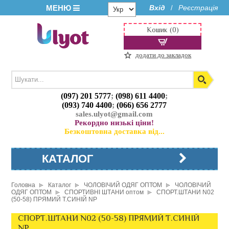
МЕНЮ
Вхід
Реєстрація
/
Кошик (0)
додати до закладок
(097) 201 5777
;
(098) 611 4400
;
(093) 740 4400
;
(066) 656 2777
sales.ulyot@gmail.com
Рекордно низькі ціни!
Безкоштовна доставка від...
КАТАЛОГ
Головна
Каталог
ЧОЛОВІЧИЙ ОДЯГ ОПТОМ
ЧОЛОВІЧИЙ
ОДЯГ ОПТОМ
СПОРТИВНІ ШТАНИ оптом
СПОРТ.ШТАНИ N02
(50-58) ПРЯМИЙ Т.СИНІЙ NP
СПОРТ.ШТАНИ N02 (50-58) ПРЯМИЙ Т.СИНІЙ
NP